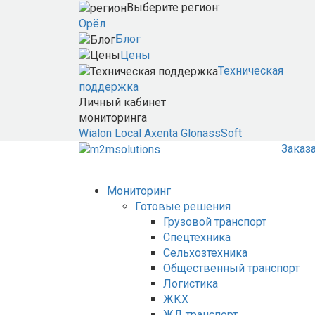
Выберите регион:
Орёл
Блог
Цены
Техническая
поддержка
Личный кабинет
мониторинга
Wialon Local
Axenta
GlonassSoft
Заказ
Мониторинг
Готовые решения
Грузовой транспорт
Спецтехника
Сельхозтехника
Общественный транспорт
Логистика
ЖКХ
ЖД транспорт