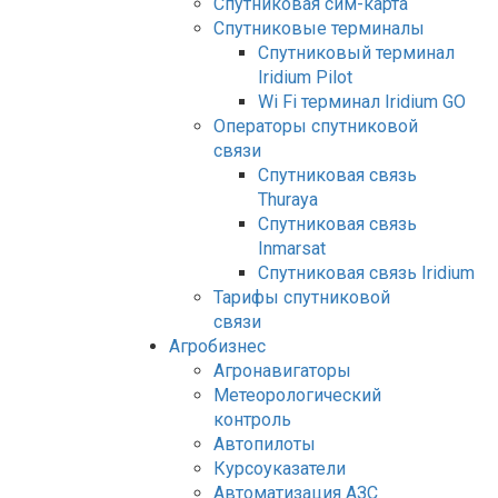
Спутниковая сим-карта
Спутниковые терминалы
Спутниковый терминал
Iridium Pilot
Wi Fi терминал Iridium GO
Операторы спутниковой
связи
Спутниковая связь
Thuraya
Спутниковая связь
Inmarsat
Спутниковая связь Iridium
Тарифы спутниковой
связи
Агробизнес
Агронавигаторы
Метеорологический
контроль
Автопилоты
Курсоуказатели
Автоматизация АЗС