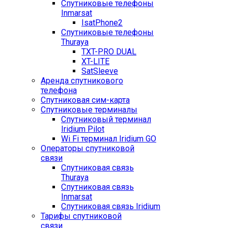
Спутниковые телефоны
Inmarsat
IsatPhone2
Спутниковые телефоны
Thuraya
TXT-PRO DUAL
XT-LITE
SatSleeve
Аренда спутникового
телефона
Спутниковая сим-карта
Спутниковые терминалы
Спутниковый терминал
Iridium Pilot
Wi Fi терминал Iridium GO
Операторы спутниковой
связи
Спутниковая связь
Thuraya
Спутниковая связь
Inmarsat
Спутниковая связь Iridium
Тарифы спутниковой
связи