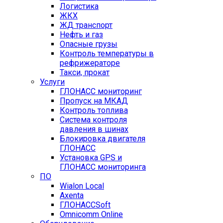
Логистика
ЖКХ
ЖД транспорт
Нефть и газ
Опасные грузы
Контроль температуры в
рефрижераторе
Такси, прокат
Услуги
ГЛОНАСС мониторинг
Пропуск на МКАД
Контроль топлива
Система контроля
давления в шинах
Блокировка двигателя
ГЛОНАСС
Установка GPS и
ГЛОНАСС мониторинга
ПО
Wialon Local
Axenta
ГЛОНАССSoft
Оmnicomm Оnline