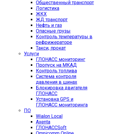
Общественный транспорт
Логистика
ЖКХ
ЖД транспорт
Нефть и газ
Опасные грузы
Контроль температуры в
рефрижераторе
Такси, прокат
Услуги
ГЛОНАСС мониторинг
Пропуск на МКАД
Контроль топлива
Система контроля
давления в шинах
Блокировка двигателя
ГЛОНАСС
Установка GPS и
ГЛОНАСС мониторинга
ПО
Wialon Local
Axenta
ГЛОНАССSoft
Оmnicomm Оnline