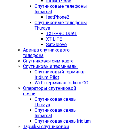
Iridium 9555
Спутниковые телефоны
Inmarsat
IsatPhone2
Спутниковые телефоны
Thuraya
TXT-PRO DUAL
XT-LITE
SatSleeve
Аренда спутникового
телефона
Спутниковая сим-карта
Спутниковые терминалы
Спутниковый терминал
Iridium Pilot
Wi Fi терминал Iridium GO
Операторы спутниковой
связи
Спутниковая связь
Thuraya
Спутниковая связь
Inmarsat
Спутниковая связь Iridium
Тарифы спутниковой