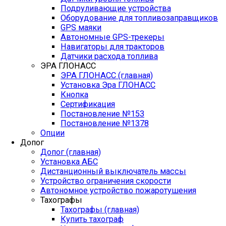
Подруливающие устройства
Оборудование для топливозаправщиков
GPS маяки
Автономные GPS-трекеры
Навигаторы для тракторов
Датчики расхода топлива
ЭРА ГЛОНАСС
ЭРА ГЛОНАСС (главная)
Установка Эра ГЛОНАСС
Кнопка
Сертификация
Постановление №153
Постановление №1378
Опции
Допог
Допог (главная)
Установка АБС
Дистанционный выключатель массы
Устройство ограничения скорости
Автономное устройство пожаротушения
Тахографы
Тахографы (главная)
Купить тахограф