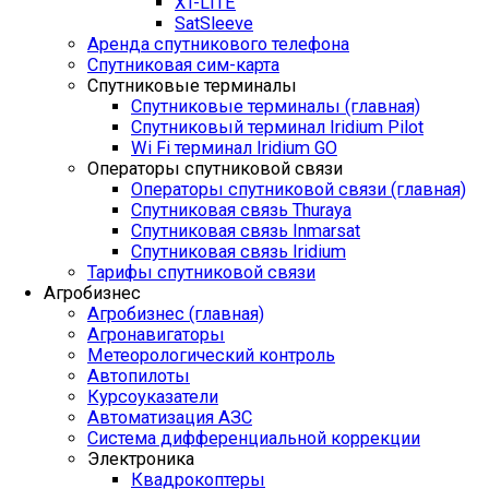
XT-LITE
SatSleeve
Аренда спутникового телефона
Спутниковая сим-карта
Спутниковые терминалы
Спутниковые терминалы (главная)
Спутниковый терминал Iridium Pilot
Wi Fi терминал Iridium GO
Операторы спутниковой связи
Операторы спутниковой связи (главная)
Спутниковая связь Thuraya
Спутниковая связь Inmarsat
Спутниковая связь Iridium
Тарифы спутниковой связи
Агробизнес
Агробизнес (главная)
Агронавигаторы
Метеорологический контроль
Автопилоты
Курсоуказатели
Автоматизация АЗС
Система дифференциальной коррекции
Электроника
Квадрокоптеры