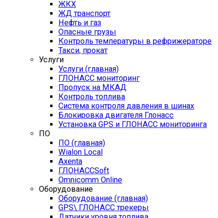
ЖКХ
ЖД транспорт
Нефть и газ
Опасные грузы
Контроль температуры в рефрижераторе
Такси, прокат
Услуги
Услуги (главная)
ГЛОНАСС мониторинг
Пропуск на МКАД
Контроль топлива
Система контроля давления в шинах
Блокировка двигателя Глонасс
Установка GPS и ГЛОНАСС мониторинга
ПО
ПО (главная)
Wialon Local
Axenta
ГЛОНАССSoft
Оmnicomm Оnline
Оборудование
Оборудование (главная)
GPS\ ГЛОНАСС трекеры
Датчики уровня топлива